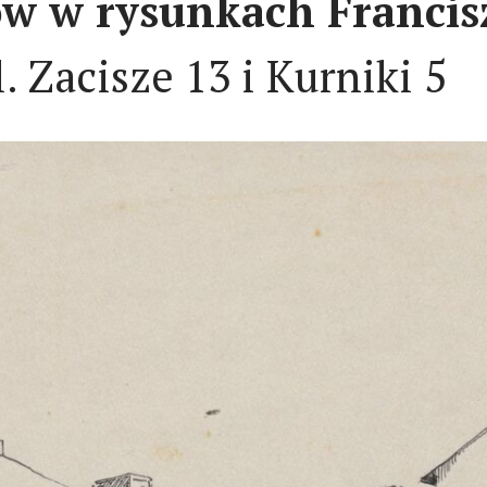
 w rysunkach Francisz
 Zacisze 13 i Kurniki 5