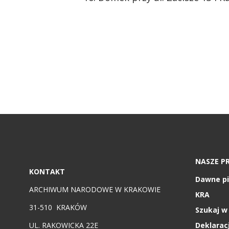
NASZE P
KONTAKT
Dawne p
ARCHIWUM NARODOWE W KRAKOWIE
KRA
31-510 KRAKÓW
Szukaj w
UL. RAKOWICKA 22E
Deklarac