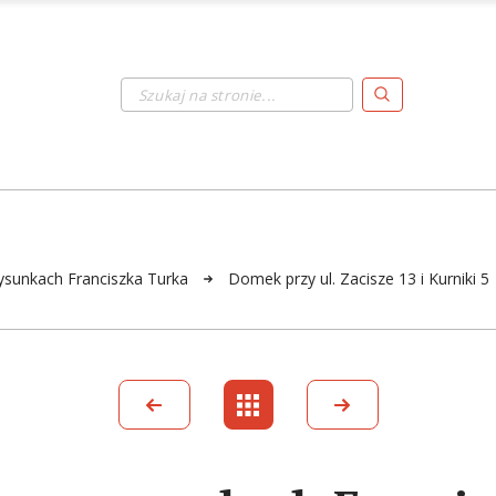
Szukaj na stronie...
sunkach Franciszka Turka
Domek przy ul. Zacisze 13 i Kurniki 5