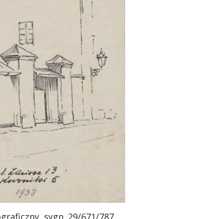
ograficzny, sygn. 29/671/787