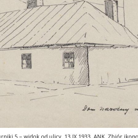
rniki 5 – widok od ulicy, 13 IX 1933, ANK, Zbiór ikon