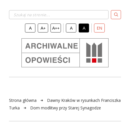
Szukaj na stronie...
EN
A
A+
A++
A
A
Strona główna
Dawny Kraków w rysunkach Franciszka
Turka
Dom modlitwy przy Starej Synagodze