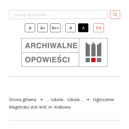
Szukaj na stronie...
EN
A
A+
A++
A
A
Strona główna
… szkoła… szkoła…
Ogłoszenie
Magistratu stoł. król. m. Krakowa