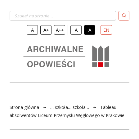
Szukaj na stronie...
EN
A
A+
A++
A
A
Strona główna
… szkoła… szkoła…
Tableau
absolwentów Liceum Przemysłu Węglowego w Krakowie