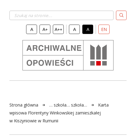
Szukaj na stronie...
EN
A
A+
A++
A
A
Strona główna
… szkoła… szkoła…
Karta
wpisowa Florentyny Winkowskiej zamieszkałej
w Kiszyniowie w Rumunii