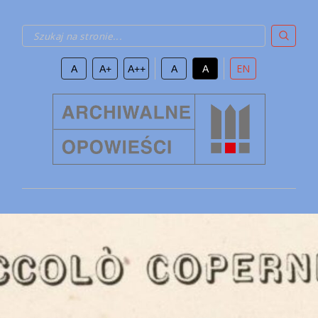
Szukaj na stronie...
EN
A
A+
A++
A
A