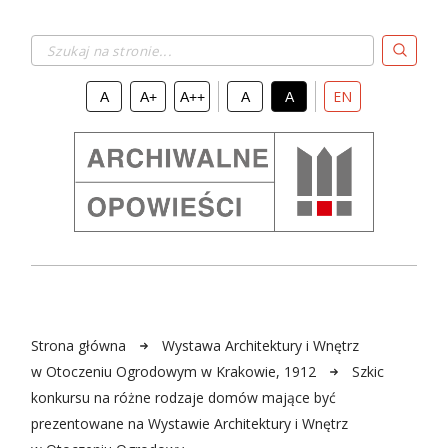
Szukaj na stronie...
EN
A
A+
A++
A
A
Strona główna
Wystawa Architektury i Wnętrz
w Otoczeniu Ogrodowym w Krakowie, 1912
Szkic
konkursu na różne rodzaje domów mające być
prezentowane na Wystawie Architektury i Wnętrz