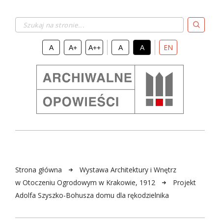
Szukaj na stronie...
EN
A
A+
A++
A
A
Strona główna
Wystawa Architektury i Wnętrz
w Otoczeniu Ogrodowym w Krakowie, 1912
Projekt
Adolfa Szyszko-Bohusza domu dla rękodzielnika