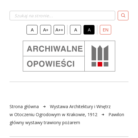
Szukaj na stronie...
EN
A
A+
A++
A
A
Strona główna
Wystawa Architektury i Wnętrz
w Otoczeniu Ogrodowym w Krakowie, 1912
Pawilon
główny wystawy trawiony pożarem