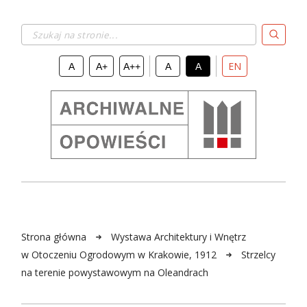
Szukaj na stronie...
EN
A
A+
A++
A
A
Strona główna
Wystawa Architektury i Wnętrz
w Otoczeniu Ogrodowym w Krakowie, 1912
Strzelcy
na terenie powystawowym na Oleandrach