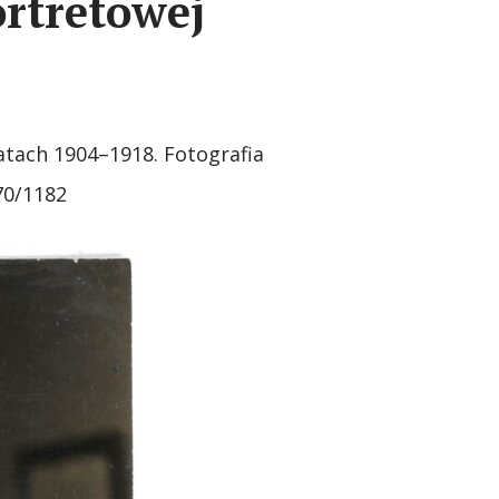
ortretowej
atach 1904–1918. Fotografia
70/1182