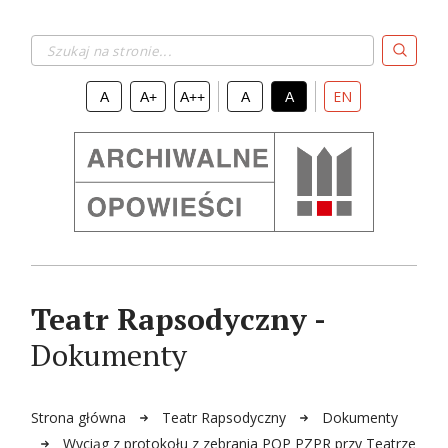
Szukaj na stronie...
EN
A
A+
A++
A
A
Teatr Rapsodyczny -
Dokumenty
Strona główna
Teatr Rapsodyczny
Dokumenty
Wyciąg z protokołu z zebrania POP PZPR przy Teatrze