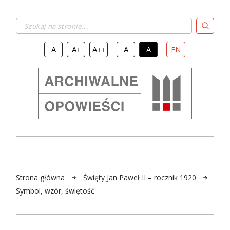
Szukaj na stronie...
EN
A
A+
A++
A
A
Strona główna
Święty Jan Paweł II – rocznik 1920
Symbol, wzór, świętość