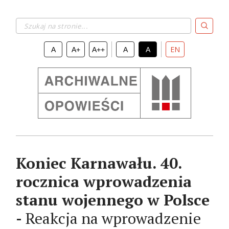
Szukaj na stronie...
EN
A
A+
A++
A
A
Koniec Karnawału. 40.
rocznica wprowadzenia
stanu wojennego w Polsce
-
Reakcja na wprowadzenie