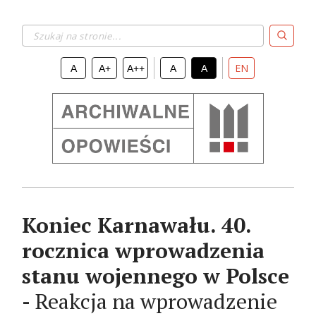
Szukaj na stronie...
EN
A
A+
A++
A
A
Koniec Karnawału. 40.
rocznica wprowadzenia
stanu wojennego w Polsce
-
Reakcja na wprowadzenie