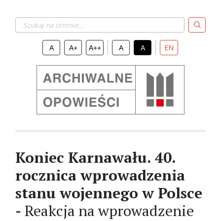
Szukaj na stronie...
EN
A
A+
A++
A
A
Koniec Karnawału. 40.
rocznica wprowadzenia
stanu wojennego w Polsce
-
Reakcja na wprowadzenie