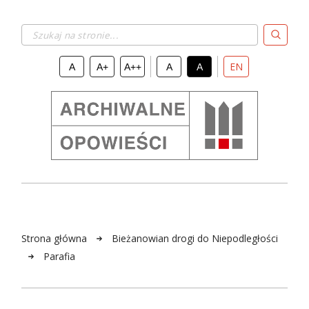
Szukaj na stronie...
EN
A
A+
A++
A
A
Strona główna
Bieżanowian drogi do Niepodległości
Parafia