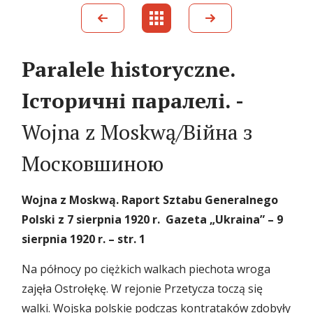
Paralele historyczne.
Історичні паралелі. -
Wojna z Moskwą/Війна з
Московшиною
Wojna z Moskwą
.
Raport Sztabu Generalnego
Polski z 7 sierpnia 1920
r.
Gazeta
„
Ukraina” – 9
sierpnia 1920
r.
–
s
tr
.
1
Na północy po ciężkich walkach piechota wroga
zajęła Ostrołękę. W rejonie Przetycza toczą się
walki. Wojska polskie podczas kontrataków zdobyły