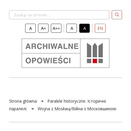
Szukaj na stronie...
EN
A
A+
A++
A
A
Strona główna
Paralele historyczne. Історичні
паралелі.
Wojna z Moskwą/Війна з Московшиною