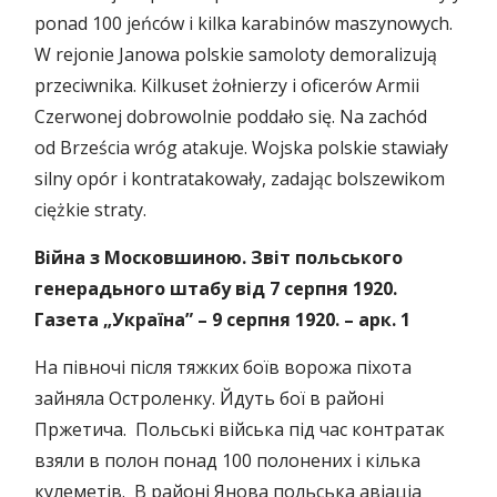
ponad 100 jeńców i kilka karabinów maszynowych.
W rejonie Janowa polskie samoloty demoralizują
przeciwnika. Kilkuset żołnierzy i oficerów Armii
Czerwonej dobrowolnie poddało się. Na zachód
od Brześcia wróg atakuje. Wojska polskie stawiały
silny opór i kontratakowały, zadając bolszewikom
ciężkie straty.
Війна з Московшиною
.
Звіт польського
генерадьного штабу від 7 серпня 1920.
Газета
„
Україна”
–
9 серпня 1920.
–
арк.
1
На півночі після тяжких боїв ворожа піхота
зайняла Остроленку. Йдуть бої в районі
Пржетича. Польські війська під час контратак
взяли в полон понад 100 полонених і кілька
кулеметів. В районі Янова польська авіаціа