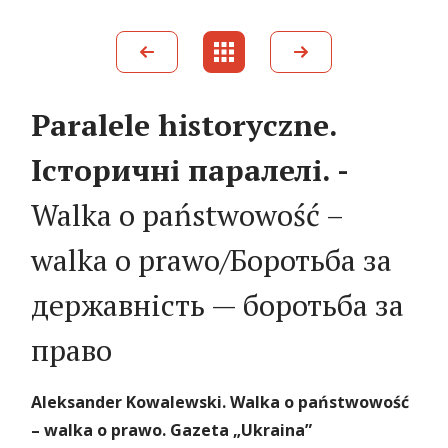
Paralele historyczne.
Історичні паралелі. -
Walka o państwowość –
walka o prawo/Боротьба за
дeржавність — боротьба за
право
Aleksand
er
Kowalewski. Walka o państwowość
– walka o prawo. Gazeta „Ukraina”