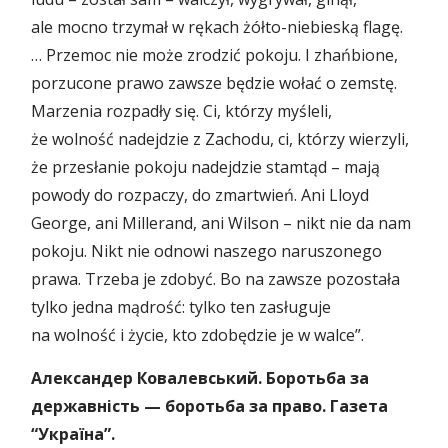
ale mocno trzymał w rękach żółto-niebieską flagę.
… Przemoc nie może zrodzić pokoju. I zhańbione,
porzucone prawo zawsze będzie wołać o zemstę.
Marzenia rozpadły się. Ci, którzy myśleli,
że wolność nadejdzie z Zachodu, ci, którzy wierzyli,
że przesłanie pokoju nadejdzie stamtąd – mają
powody do rozpaczy, do zmartwień. Ani Lloyd
George, ani Millerand, ani Wilson – nikt nie da nam
pokoju. Nikt nie odnowi naszego naruszonego
prawa. Trzeba je zdobyć. Bo na zawsze pozostała
tylko jedna mądrość: tylko ten zasługuje
na wolność i życie, kto zdobędzie je w walce”.
Александер Ковалевський. Боротьба за
дeржавність — боротьба за право. Газета
“Україна”.