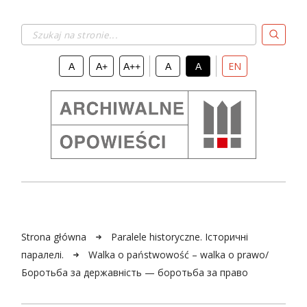
Szukaj na stronie...
EN
A
A+
A++
A
A
Strona główna
Paralele historyczne. Історичні
паралелі.
Walka o państwowość – walka o prawo/
Боротьба за дeржавність — боротьба за право