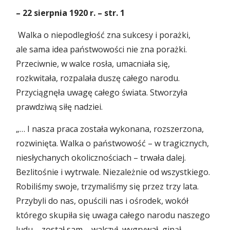
– 22
sierpnia
1920
r. – str
.
1
Walka o niepodległość zna sukcesy i porażki,
ale sama idea państwowości nie zna porażki.
Przeciwnie, w walce rosła, umacniała się,
rozkwitała, rozpalała duszę całego narodu.
Przyciągnęła uwagę całego świata. Stworzyła
prawdziwą siłę nadziei.
„… I nasza praca została wykonana, rozszerzona,
rozwinięta. Walka o państwowość – w tragicznych,
niesłychanych okolicznościach – trwała dalej.
Bezlitośnie i wytrwale. Niezależnie od wszystkiego.
Robiliśmy swoje, trzymaliśmy się przez trzy lata.
Przybyli do nas, opuścili nas i ośrodek, wokół
którego skupiła się uwaga całego narodu naszego
ludu – został sam – walczył, wygrywał, ginął,