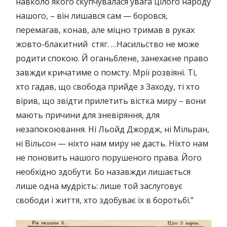
навколо якого скупчувалася увага цілого народу
нашого, – він лишався сам — боровся,
перемагав, конав, але міцно тримав в руках
жовто-блакитний стяг. …Насильство не може
родити спокою. Й оганьблене, занехаєне право
завжди кричатиме о помсту. Мрії розвіяні. Ті,
хто гадав, що свобода прийде з Заходу, ті хто
вірив, що звідти прилетить вістка миру – вони
мають причини для зневіряння, для
незапокоювання. Ні Льойд Джордж, ні Мільран,
ні Вільсон — ніхто нам миру не дасть. Ніхто нам
не поновить нашого порушеного права. Його
необхідно здобути. Бо назавжди лишається
лише одна мудрість: лише той заслуговує
свободи і життя, хто здобуває їх в боротьбі.”