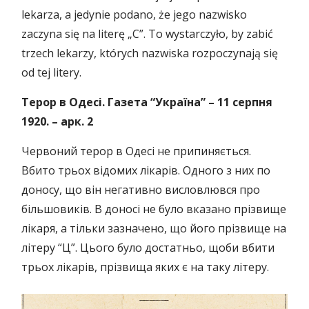
lekarza, a jedynie podano, że jego nazwisko
zaczyna się na literę „C”. To wystarczyło, by zabić
trzech lekarzy, których nazwiska rozpoczynają się
od tej litery.
Терор в Одесі. Газета “Україна”
– 11 серпня
1920.
–
арк.
2
Червоний терор в Одесі не припиняється.
Вбито трьох відомих лікарів. Одного з них по
доносу, що він негативно висловлювся про
більшовиків. В доносі не було вказано прізвище
лікаря, а тільки зазначено, що його прізвище на
літеру “Ц”. Цього було достатньо, щоби вбити
трьох лікарів, прізвища яких є на таку літеру.