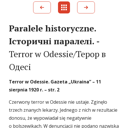
Paralele historyczne.
Історичні паралелі. -
Terror w Odessie/Терор в
Одесі
Terror w Odessie. Gazeta „Ukraina”
– 11
sierpnia 1920 r.
–
str
.
2
Czerwony terror w Odessie nie ustaje. Zginęło
trzech znanych lekarzy. Jednego z nich w rezultacie
donosu, że wypowiadał się negatywnie
o bolszewikach. W denuncjacji nie podano nazwiska