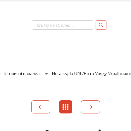
Szukaj na stronie...
ne. Історичні паралелі.
Nota rządu URL/Нота Уряду Української