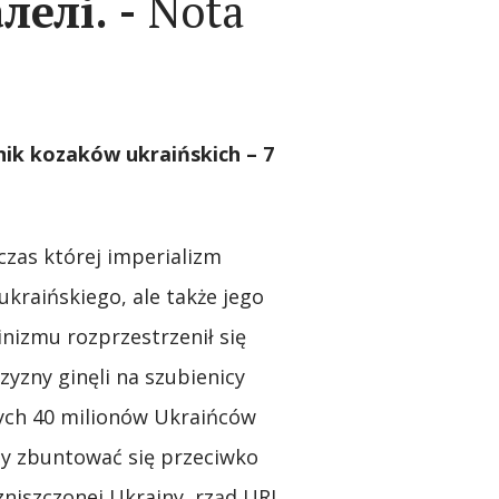
лелі. -
Nota
nik
k
ozaków
u
kraińskich – 7
czas której imperializm
kraińskiego, ale także jego
nizmu rozprzestrzenił się
zyzny ginęli na szubienicy
lnych 40 milionów Ukraińców
 by zbuntować się przeciwko
niszczonej Ukrainy, rząd URL