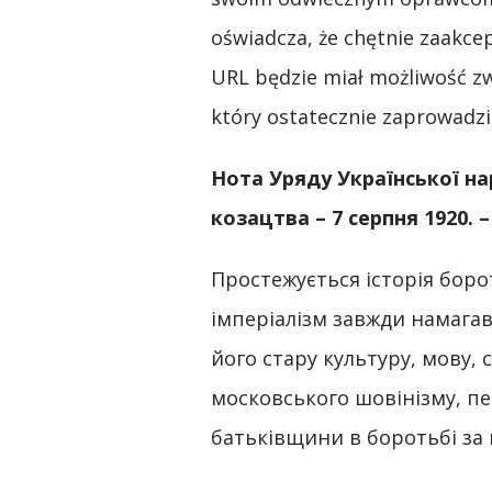
oświadcza, że ​​chętnie zaakc
URL będzie miał możliwość 
który ostatecznie zaprowadzi
Нота Уряду Української на
козацтва
–
7 серпня 1920.
–
Простежується історія боро
імперіалізм завжди намагав
його стару культуру, мову,
московського шовінізму, пе
батьківщини в боротьбі за