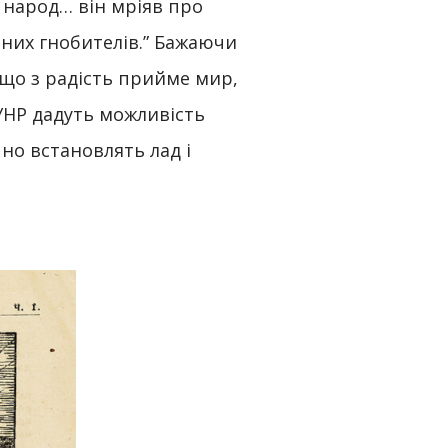
й народ… він мріяв про
чних гнобителів.” Бажаючи
 що з радість прийме мир,
УНР дадуть можливість
но встановлять лад і