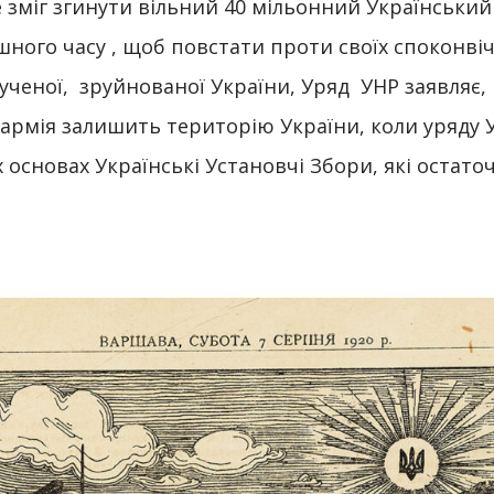
е зміг згинути вільний 40 мільонний Українськи
ушного часу , щоб повстати проти своїх споконві
ченої, зруйнованої України, Уряд УНР заявляє,
 армія залишить територію України, коли уряду 
основах Українські Установчі Збори, які остаточ