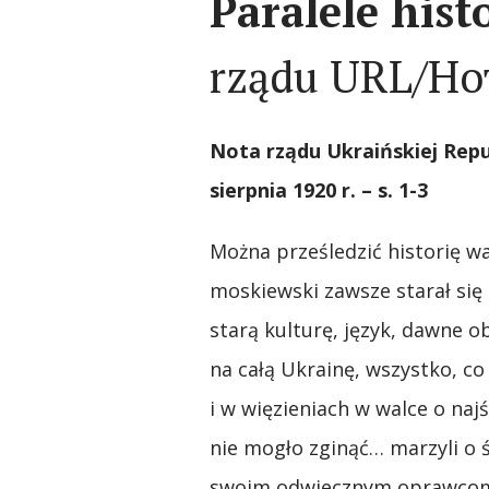
Paralele hist
rządu URL/Но
Nota rządu Ukraińskiej Repu
sierpnia 1920 r. – s. 1-3
Można prześledzić historię w
moskiewski zawsze starał się 
starą kulturę, język, dawne 
na całą Ukrainę, wszystko, co
i w więzieniach w walce o naj
nie mogło zginąć… marzyli o ś
swoim odwiecznym oprawcom”. 