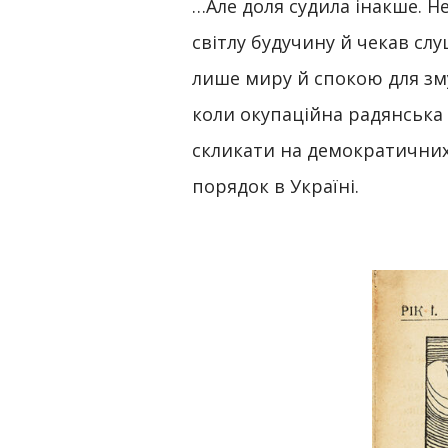
…Але доля судила інакше. Н
світлу будучину й чекав сл
лише миру й спокою для зму
коли окупаційна радянська
скликати на демократичних 
порядок в Україні.