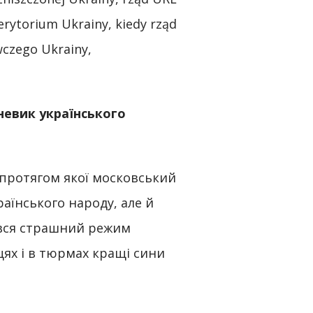
terytorium Ukrainy, kiedy rząd
czego Ukrainy,
невик українського
 протягом якої московський
аїнського народу, але й
рився страшний режим
цях і в тюрмах кращі сини