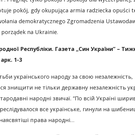
eptuje pokój, gdy okupująca armia radziecka opuści 
zwołania demokratycznego Zgromadzenia Ustawodaw
 porządek na Ukrainie.
родної Республіки.
Газета „Син України”
– Тиж
 арк.
1-
3
тьби українського народу за свою незалежність,
ся знищити не тільки державну незалежність укр
 стародавні народні звичаї. “По всій Україні ши
реслідувалося все українське, гинули на шибени
 наясвятіші права народні…