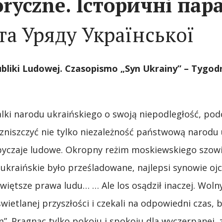
oryczne. Історичні пара
та Уряду Української
bliki Ludowej.
Czasopismo
„Syn Ukrainy” – Tygod
alki narodu ukraińskiego o swoją niepodległość, pod
zniszczyć nie tylko niezależność państwową narodu u
obyczaje ludowe. Okropny reżim moskiewskiego szowi
 ukraińskie było prześladowane, najlepsi synowie ojc
świętsze prawa ludu… … Ale los osądził inaczej. Wo
wietlanej przyszłości i czekali na odpowiedni czas,
Pragnąc tylko pokoju i spokoju dla wyczerpanej, z