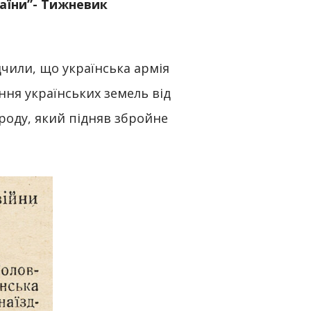
раїни”- Тижневик
чили, що українська армія
ння українських земель від
роду, який підняв збройне