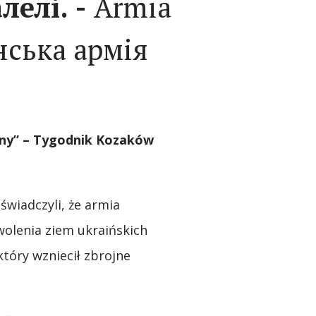
лелі. -
Armia
нська армія
ny” – Tygodnik Kozaków
świadczyli, że armia
wolenia ziem ukraińskich
tóry wzniecił zbrojne