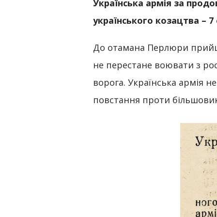
Українська армія за продо
українського козацтва
–
7
До отамана Перлюри прийшл
не перестане воювати з рос
ворога. Українська армія н
повстання проти більшовик