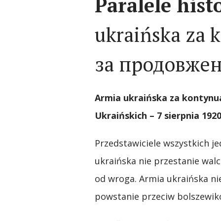
Paralele hist
ukraińska za 
за продовже
Armia ukraińska za kontyn
u
Ukraińskich
–
7
sierpnia
192
Przedstawiciele wszystkich j
ukraińska nie przestanie wal
od wroga. Armia ukraińska ni
powstanie przeciw bolszewik