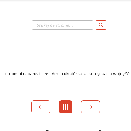
Szukaj na stronie...
ne. Історичні паралелі.
Armia ukraińska za kontynuacją wojny/У