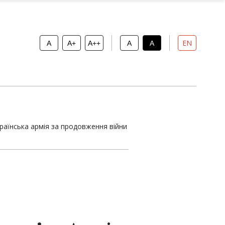
EN
A
A+
A++
A
A
країнська армія за продовження війни