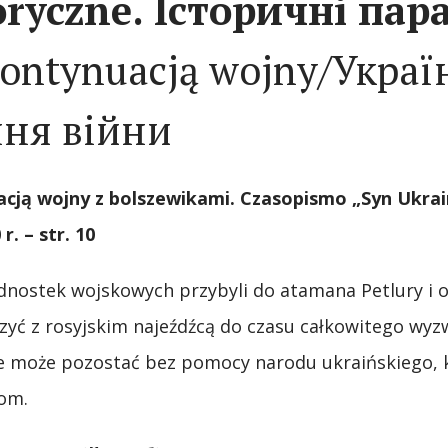
oryczne. Історичні пара
kontynuacją wojny/Украї
ння війни
acją
wojny z bolszewikami.
Czasopismo
„Syn Ukrai
0
r
.
–
str
.
10
ednostek wojskowych przybyli do atamana Petlury i o
czyć z rosyjskim najeźdźcą do czasu całkowitego wyz
e może pozostać bez pomocy narodu ukraińskiego, k
om.