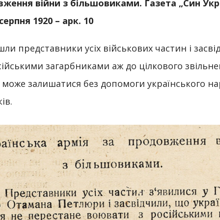
вження війни з більшовиками. Газета „Син Ук
 серпня 1920
– арк.
10
и представники усіх військових частин і засвід
ійськими загарбниками аж до цілкового звільне
е може залишатися без допомоги українського на
ів.