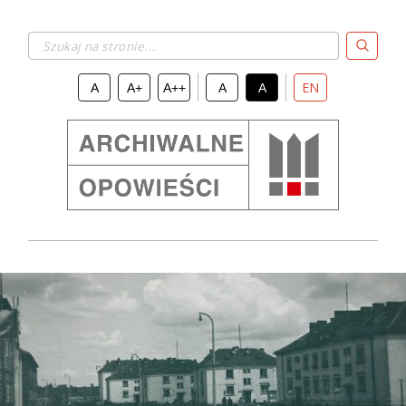
Szukaj na stronie...
EN
A
A+
A++
A
A