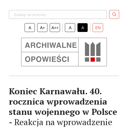
Szukaj na stronie...
EN
A
A+
A++
A
A
Koniec Karnawału. 40.
rocznica wprowadzenia
stanu wojennego w Polsce
-
Reakcja na wprowadzenie