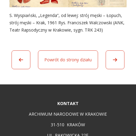
S. Wyspiański, „Legenda”, od lewej: strój męski – Łopuch,
strój męski – Krak, 1961 Rys. Franciszek Walczowski (ANK,
Teatr Rapsodyczny w Krakowie, sygn. TRK 243)
Powrót do strony działu
KONTAKT
ARCHIWUM NARODOWE W KRAKOWIE
31-510 KRAKÓW
UL. RAKOWICKA 22E