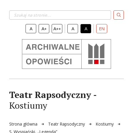
Szukaj na stronie...
EN
A
A+
A++
A
A
Teatr Rapsodyczny -
Kostiumy
Strona główna
Teatr Rapsodyczny
Kostiumy
S. Wyspiański, „Legenda”