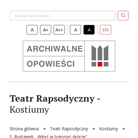
Szukaj na stronie...
EN
A
A+
A++
A
A
Teatr Rapsodyczny -
Kostiumy
Strona główna
Teatr Rapsodyczny
Kostiumy
S. Rustaweli, „Witeź w tygrysiej skórze”