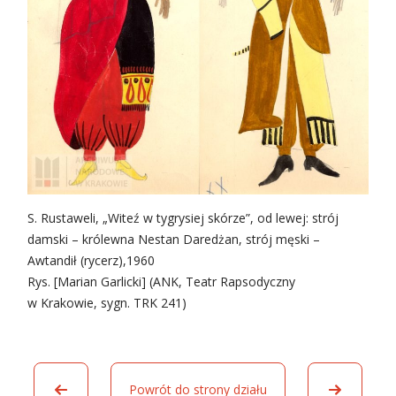
S. Rustaweli, „Witeź w tygrysiej skórze”, od lewej: strój
damski – królewna Nestan Daredżan, strój męski –
Awtandił (rycerz),1960
Rys. [Marian Garlicki] (ANK, Teatr Rapsodyczny
w Krakowie, sygn. TRK 241)
Powrót do strony działu