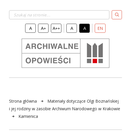
Szukaj na stronie...
EN
A
A+
A++
A
A
Strona główna
Materiały dotyczące Olgi Boznańskiej
i jej rodziny w zasobie Archiwum Narodowego w Krakowie
Kamienica